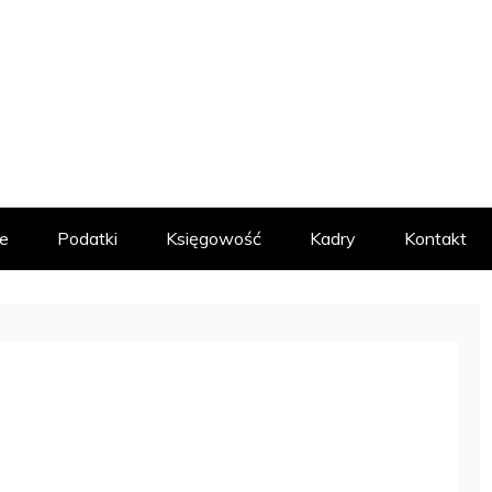
MACYJNY
e
Podatki
Księgowość
Kadry
Kontakt