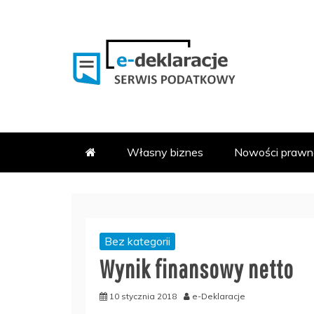
Skip
to
content
PODATKOWY SERWIS INFOR
E-DEKLARACJE.PL
Własny biznes
Nowości prawn
Bez kategorii
Wynik finansowy netto
10 stycznia 2018
e-Deklaracje