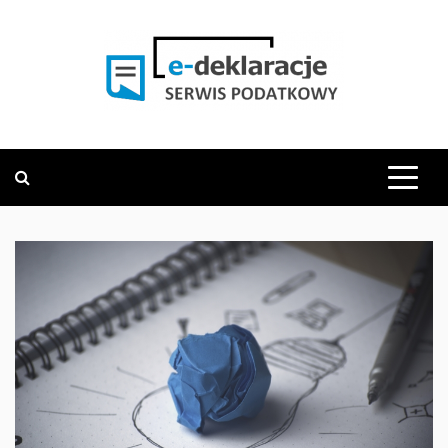
Skip
to
content
PODATKOWY SERWIS INFORMACYJNY
E-DEKLARACJE.PL