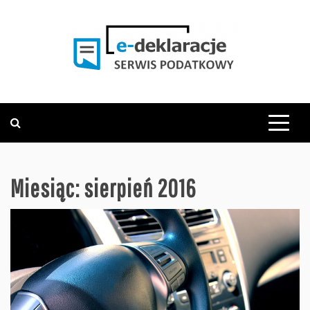
Skip
to
content
PODATKOWY SERWIS INFORMACYJNY
E-DEKLARACJE.PL
Miesiąc:
sierpień 2016