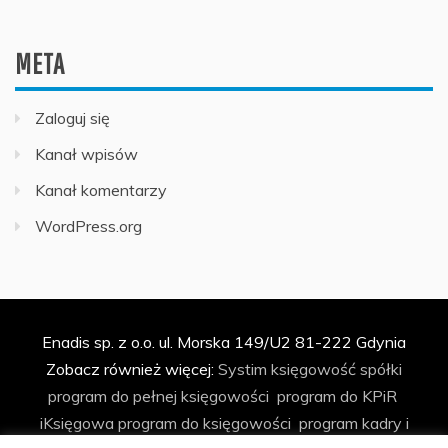
META
Zaloguj się
Kanał wpisów
Kanał komentarzy
WordPress.org
Enadis sp. z o.o. ul. Morska 149/U2 81-222 Gdynia
Zobacz również więcej:
Systim
księgowość spółki
program do pełnej księgowości
program do KPiR
iKsięgowa
program do księgowości
program kadry i