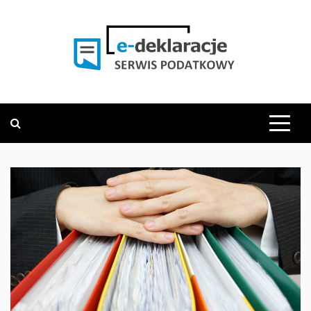
Skip
to
content
PODATKOWY SERWIS INFORMACYJNY
E-DEKLARACJE.PL