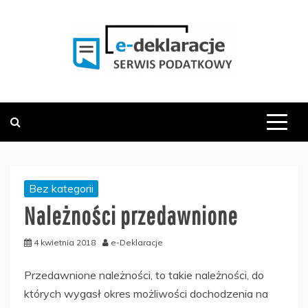
Skip
to
content
PODATKOWY SERWIS INFORMACYJNY
E-DEKLARACJE.PL
Bez kategorii
Należności przedawnione
4 kwietnia 2018
e-Deklaracje
Przedawnione należności, to takie należności, do
których wygasł okres możliwości dochodzenia na