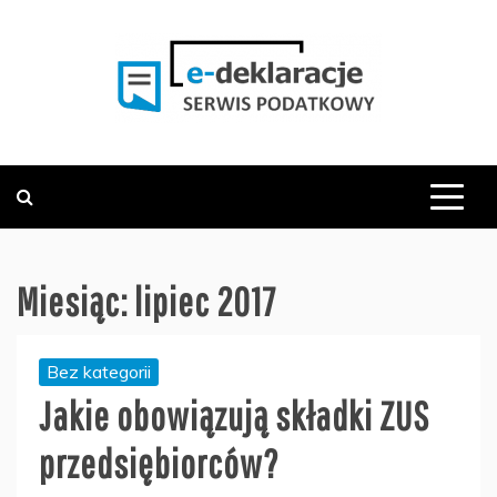
Skip
to
content
PODATKOWY SERWIS INFORMACYJNY
E-DEKLARACJE.PL
Miesiąc:
lipiec 2017
Bez kategorii
Jakie obowiązują składki ZUS
przedsiębiorców?