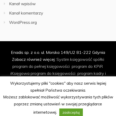
Kanał wpisów
Kanał komentarzy
WordPress.org
Enadis sp. z o.o. ul. Morska 149/U2 81-222 Gdynia
Zobacz również więcej:
Systim
księgowość spółki
program do pełnej księgowości
program do KPiR
iKsięgowa
program do księgowości
program kadry i
płace
program do faktur
program do ryczałtu
Wykorzystujemy pliki "cookies" aby nasz serwis lepiej
księgowość spółki z o.o.
biuro rachunkowe
program do
spełniał Państwa oczekiwania.
biura rachunkowego
automatyzacja księgowości
Możesz zablokować możliwość wykorzystywania tych plików
program Podatkowa Książka Przychodów i Rozchodów
poprzez zmianę ustawień w swojej przeglądarce
program kadrowo-płacowy
internetowej.
zaakceptuj