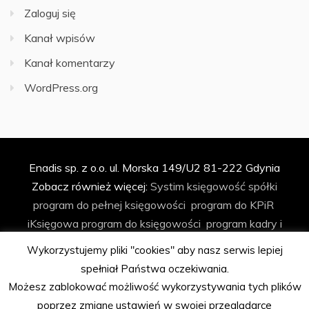
Zaloguj się
Kanał wpisów
Kanał komentarzy
WordPress.org
Enadis sp. z o.o. ul. Morska 149/U2 81-222 Gdynia
Zobacz również więcej:
Systim
księgowość spółki
program do pełnej księgowości
program do KPiR
iKsięgowa
program do księgowości
program kadry i
płace
program do faktur
program do ryczałtu
Wykorzystujemy pliki "cookies" aby nasz serwis lepiej
księgowość spółki z o.o.
biuro rachunkowe
program do
spełniał Państwa oczekiwania.
biura rachunkowego
automatyzacja księgowości
Możesz zablokować możliwość wykorzystywania tych plików
program Podatkowa Książka Przychodów i Rozchodów
poprzez zmianę ustawień w swojej przeglądarce