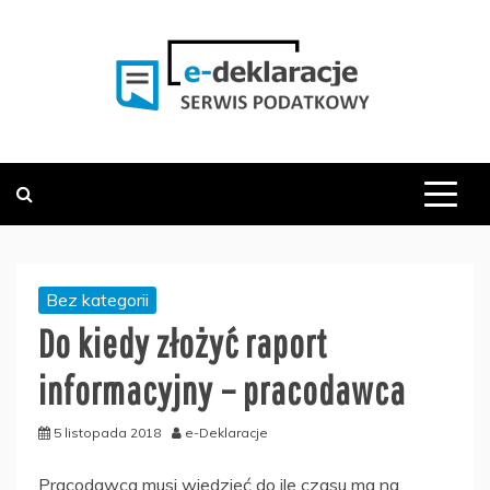
Skip
to
content
PODATKOWY SERWIS INFORMACYJNY
E-DEKLARACJE.PL
Bez kategorii
Do kiedy złożyć raport
informacyjny – pracodawca
5 listopada 2018
e-Deklaracje
Pracodawca musi wiedzieć do ile czasu ma na