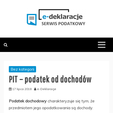
Skip
to
content
PODATKOWY SERWIS INFORMACYJNY
E-DEKLARACJE.PL
Bez kategorii
PIT – podatek od dochodów
17 lipca 2018
e-Deklaracje
Podatek dochodowy
charakteryzuje się tym, że
przedmiotem jego opodatkowania są dochody.