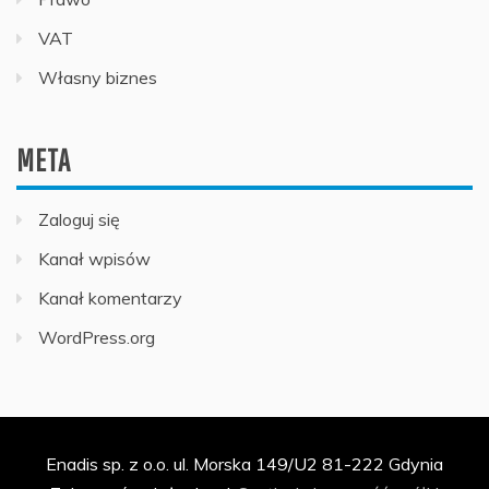
VAT
Własny biznes
META
Zaloguj się
Kanał wpisów
Kanał komentarzy
WordPress.org
Enadis sp. z o.o. ul. Morska 149/U2 81-222 Gdynia