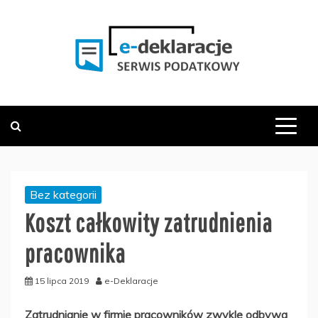
Skip
to
content
PODATKOWY SERWIS INFORMACYJNY
E-DEKLARACJE.PL
Bez kategorii
Koszt całkowity zatrudnienia
pracownika
15 lipca 2019
e-Deklaracje
Zatrudnianie w firmie pracowników zwykle odbywa