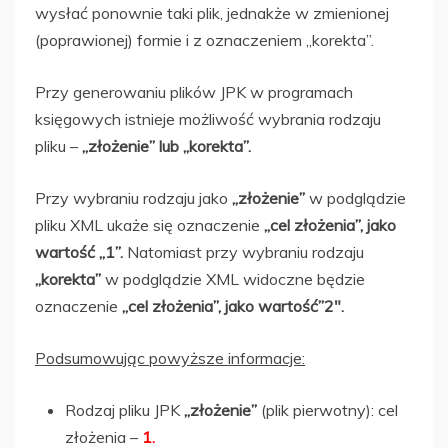
wysłać ponownie taki plik, jednakże w zmienionej
(poprawionej) formie i z oznaczeniem „korekta”.
Przy generowaniu plików JPK w programach
księgowych istnieje możliwość wybrania rodzaju
pliku –
„złożenie” lub „korekta”.
Przy wybraniu rodzaju jako
„złożenie”
w podglądzie
pliku XML ukaże się oznaczenie
„cel złożenia”, jako
wartość „1”.
Natomiast przy wybraniu rodzaju
„korekta”
w podglądzie XML widoczne będzie
oznaczenie
„cel złożenia”, jako wartość”2″.
Podsumowując powyższe informacje:
Rodzaj pliku JPK
„złożenie”
(plik pierwotny): cel
złożenia –
1.