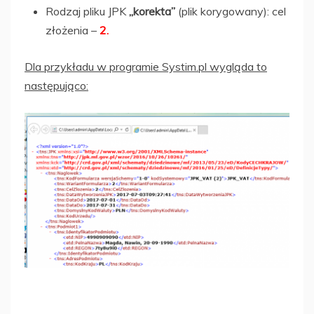
Rodzaj pliku JPK
„korekta”
(plik korygowany): cel
złożenia –
2.
Dla przykładu w programie Systim.pl wygląda to
następująco: