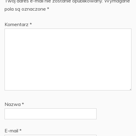
Twój adres e-mail nie zostanie opublikowany.
Wymagane
pola są oznaczone
*
Komentarz
*
Nazwa
*
E-mail
*