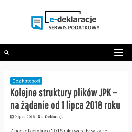
Skip
to
content
PODATKOWY SERWIS INFORMACYJNY
E-DEKLARACJE.PL
Bez kategorii
Kolejne struktury plików JPK –
na żądanie od 1 lipca 2018 roku
9 lipca 2018
e-Deklaracje
Z początkiem lipca 2018 roku weszły w życie