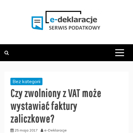
Skip
to
content
PODATKOWY SERWIS INFORMACYJNY
E-DEKLARACJE.PL
Bez kategorii
Czy zwolniony z VAT może
wystawiać faktury
zaliczkowe?
25 maja 2017
e-Deklaracje