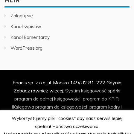
Zaloguj się
Kanał wpisów
Kanał komentarzy
WordPress.org
Enadis sp. z o.o. ul. Morska 149/U2 81-222 Gdynia
Zobacz również więcej:
Systim
księgowość spółki
program do pełnej księgowości
program do KPiR
iKsięgowa
program do księgowości
program kadry i
płace
program do faktur
program do ryczałtu
Wykorzystujemy pliki "cookies" aby nasz serwis lepiej
księgowość spółki z o.o.
biuro rachunkowe
program do
spełniał Państwa oczekiwania.
biura rachunkowego
automatyzacja księgowości