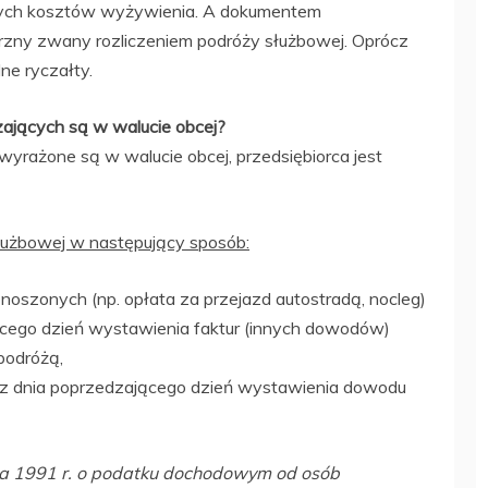
nych kosztów wyżywienia. A dokumentem
zny zwany rozliczeniem podróży służbowej. Oprócz
dne ryczałty.
zających są w walucie obcej?
yrażone są w walucie obcej, przedsiębiorca jest
służbowej w następujący sposób:
szonych (np. opłata za przejazd autostradą, nocleg)
ącego dzień wystawienia faktur (innych dowodów)
podróżą,
P z dnia poprzedzającego dzień wystawienia dowodu
ca 1991 r. o podatku dochodowym od osób