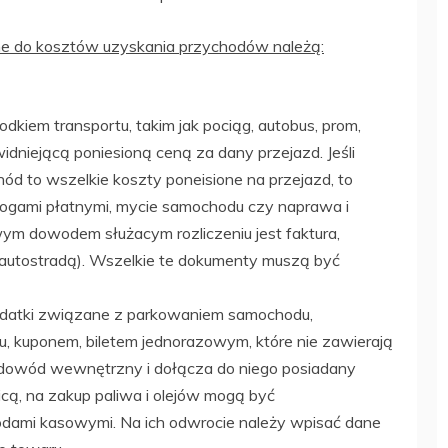
ne do kosztów uzyskania przychodów należą:
dkiem transportu, takim jak pociąg, autobus, prom,
idniejącą poniesioną ceną za dany przejazd. Jeśli
ód to wszelkie koszty poneisione na przejazd, to
drogami płatnymi, mycie samochodu czy naprawa i
m dowodem służacym rozliczeniu jest faktura,
d autostradą). Wszelkie te dokumenty muszą być
wydatki związane z parkowaniem samochodu,
, kuponem, biletem jednorazowym, które nie zawierają
ę dowód wewnętrzny i dołącza do niego posiadany
cą, na zakup paliwa i olejów mogą być
ami kasowymi. Na ich odwrocie należy wpisać dane