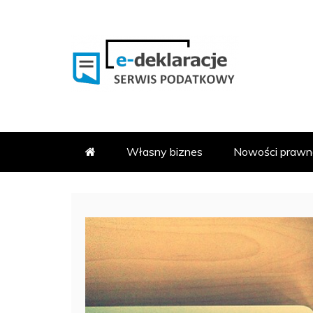
Skip
to
content
PODATKOWY SERWIS INFOR
E-DEKLARACJE.PL
Własny biznes
Nowości prawn