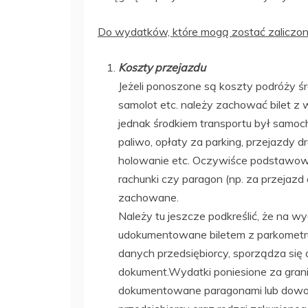
Do wydatków, które mogą zostać zaliczo
Koszty przejazdu
Jeżeli ponoszone są koszty podróży śro
samolot etc. należy zachować bilet z w
jednak środkiem transportu był samoch
paliwo, opłaty za parking, przejazdy 
holowanie etc. Oczywiśce podstawowy
rachunki czy paragon (np. za przejaz
zachowane.
Należy tu jeszcze podkreślić, że na 
udokumentowane biletem z parkometru
danych przedsiębiorcy, sporządza si
dokument.Wydatki poniesione za grani
dokumentowane paragonami lub dowod