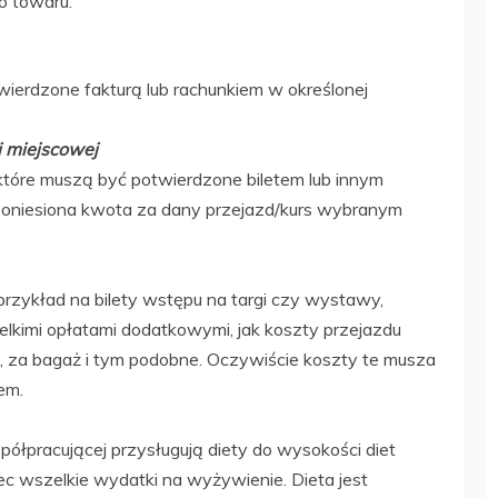
o towaru.
wierdzone fakturą lub rachunkiem w określonej
i miejscowej
 które muszą być potwierdzone biletem lub innym
oniesiona kwota za dany przejazd/kurs wybranym
przykład na bilety wstępu na targi czy wystawy,
lkimi opłatami dodatkowymi, jak koszty przejazdu
u, za bagaż i tym podobne. Oczywiście koszty te musza
em.
ółpracującej przysługują diety do wysokości diet
c wszelkie wydatki na wyżywienie. Dieta jest