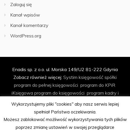
Zaloguj się
Kanał wpisów
Kanał komentarzy
WordPress.org
Enadis sp. z o.o. ul. Morska 149/U2 81-222 Gdynia
Zobacz również więcej:
Systim
księgowość spółki
program do pełnej księgowości
program do KPiR
iKsięgowa
program do księgowości
program kadry i
płace
program do faktur
program do ryczałtu
Wykorzystujemy pliki "cookies" aby nasz serwis lepiej
księgowość spółki z o.o.
biuro rachunkowe
program do
spełniał Państwa oczekiwania.
biura rachunkowego
automatyzacja księgowości
Możesz zablokować możliwość wykorzystywania tych plików
program Podatkowa Książka Przychodów i Rozchodów
poprzez zmianę ustawień w swojej przeglądarce