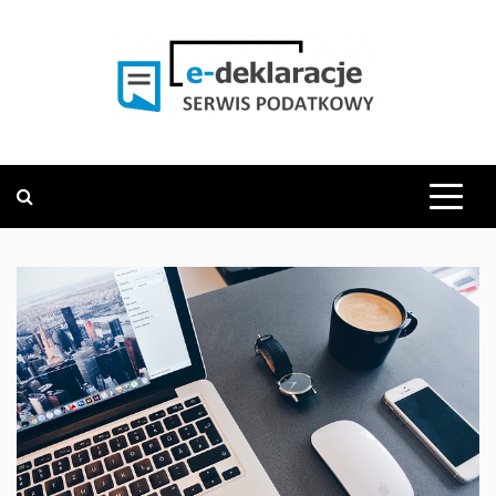
Skip
to
content
PODATKOWY SERWIS INFORMACYJNY
E-DEKLARACJE.PL