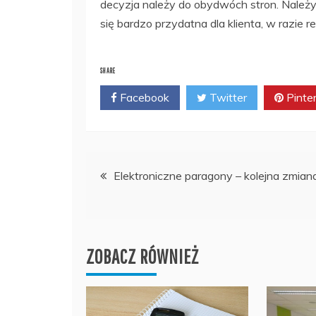
decyzja należy do obydwóch stron. Należy 
się bardzo przydatna dla klienta, w razie re
SHARE
Facebook
Twitter
Pinte
Nawigacja
Elektroniczne paragony – kolejna zmian
wpisu
ZOBACZ RÓWNIEŻ