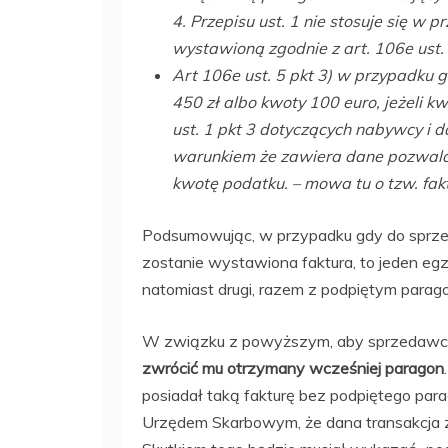
4. Przepisu ust. 1 nie stosuje się w 
wystawioną zgodnie z art. 106e ust. 
Art 106e ust. 5 pkt 3) w przypadku 
450 zł albo kwoty 100 euro, jeżeli k
ust. 1 pkt 3 dotyczących nabywcy i d
warunkiem że zawiera dane pozwalaj
kwotę podatku. – mowa tu o tzw. fak
Podsumowując, w przypadku gdy do sprzed
zostanie wystawiona faktura, to jeden eg
natomiast drugi, razem z podpiętym parag
W związku z powyższym, aby sprzedaw
zwrócić mu otrzymany wcześniej paragon
posiadał taką fakturę bez podpiętego par
Urzędem Skarbowym, że dana transakcja zos