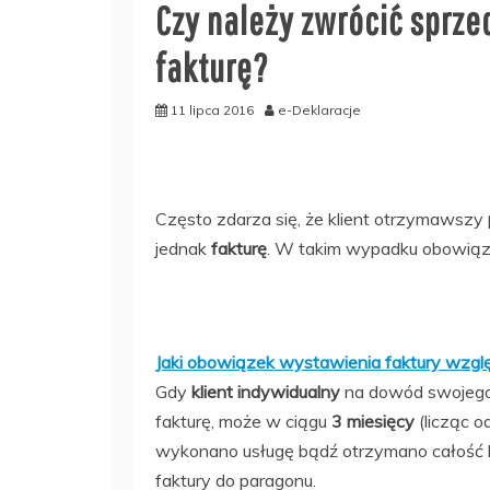
Czy należy zwrócić sprz
fakturę?
11 lipca 2016
e-Deklaracje
Często zdarza się, że klient otrzymawszy
jednak
fakturę
. W takim wypadku obowiązk
Jaki obowiązek wystawienia faktury wz
Gdy
klient indywidualny
na dowód swojego 
fakturę, może w ciągu
3 miesięcy
(licząc o
wykonano usługę bądź otrzymano całość l
faktury do paragonu.