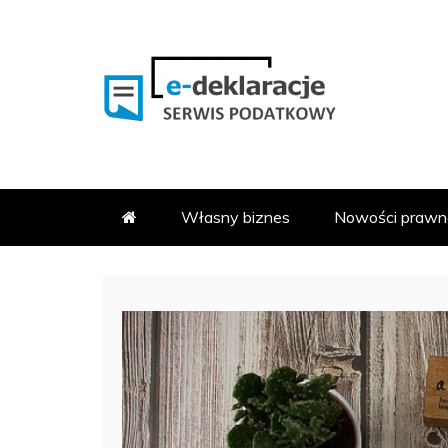
Skip
to
content
PODATKOWY SERWIS INFOR
E-DEKLARACJE.PL
Własny biznes
Nowości prawn