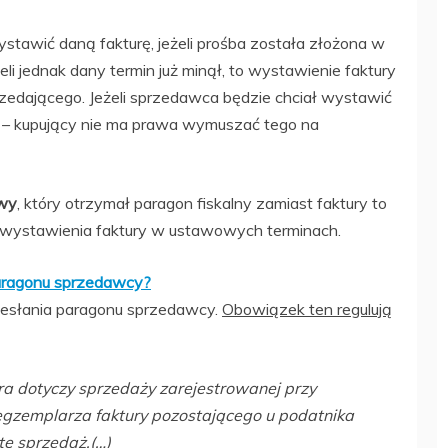
awić daną fakturę, jeżeli prośba została złożona w
li jednak dany termin już minął, to wystawienie faktury
przedającego. Jeżeli sprzedawca będzie chciał wystawić
ie – kupujący nie ma prawa wymuszać tego na
owy
, który otrzymał paragon fiskalny zamiast faktury to
ystawienia faktury w ustawowych terminach.
aragonu sprzedawcy?
esłania paragonu sprzedawcy.
Obowiązek ten regulują
ra dotyczy sprzedaży zarejestrowanej przy
 egzemplarza faktury pozostającego u podatnika
tę sprzedaż.(…)