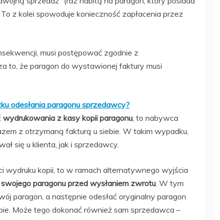
wójną sprzedaż” (raz nabitą na paragon, który posiada
. To z kolei spowoduje konieczność zapłacenia przez
sekwencji, musi postępować zgodnie z
a to, że paragon do wystawionej faktury musi
ązku odesłania paragonu sprzedawcy?
ć
wydrukowania z kasy kopii paragonu
, to nabywca
em z otrzymaną fakturą u siebie. W takim wypadku,
 się u klienta, jak i sprzedawcy.
ci wydruku kopii, to w ramach alternatywnego wyjścia
 swojego paragonu przed wysłaniem zwrotu
. W tym
ój paragon, a następnie odesłać oryginalny paragon
ebie. Może tego dokonać również sam sprzedawca –