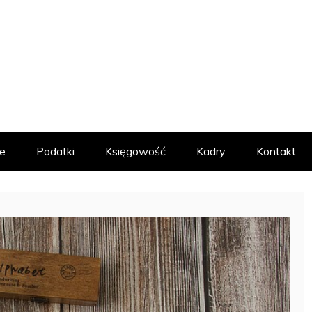
MACYJNY
e
Podatki
Księgowość
Kadry
Kontakt