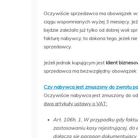
Oczywiście sprzedawca ma obowiązek wyst
ciągu wspomnianych wyżej 3 miesięcy. Jeże
będzie zależało już tylko od dobrej woli s
fakturę nabywcy, to dokona tego, jeżeli n
sprzedawcy.
Jeżeli jednak kupującym jest
klient biznes
sprzedawca ma bezwzględny obowiązek w
Czy nabywca jest zmuszony do zwrotu p
Oczywiście nabywca jest zmuszony do od
dwa artykuły ustawy o VAT:
Art. 106h. 1. W przypadku gdy faktu
zastosowaniu kasy rejestrującej, do
dołącza się paragon dokumentujący 