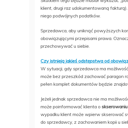
Skutkiem tego będzie musiał wykazać „pod
klient, drugi raz udokumentowaną fakturą)
niego podwójnych podatków.
Sprzedawca, aby uniknąć powyższych kon
obowiązującymi przepisami prawa. Oznacz
przechowywać u siebie.
Czy istnieją jakieś odstępstwa od obowi
W sytuacji, gdy sprzedawca ma możliwoś
może bez przeszkód zachować paragon raz
pełen komplet dokumentów będzie znajdował
Jeżeli jednak sprzedawca nie ma możliwoś
może poinformować klienta o
skserowaniu
wypadku klient może wpierw skserować sw
do sprzedawcy, z zachowaniem kopii u si