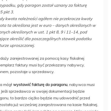
przypadku, gdy paragon został uznany za fakturę
5 pkt 3.
gdy kwota należności ogółem nie przekracza kwoty
wota ta określona jest w euro – danych określonych w
anych określonych w ust. 1 pkt 8, 9 i 11–14, pod
ące określić dla poszczególnych stawek podatku
turze uproszczonej.
aży zarejestrowanej za pomocą kasy fiskalnej
zemplarz faktury musi być przekazany nabywcy,
onem, pozostaje u sprzedawcy.
ca mógł
wystawić fakturę do paragonu
, nabywca musi
. Jeśli sprzedawca w swojej dokumentacji będzie
agonu, to bardzo ciężko będzie mu udowodnić przed
tała już wcześniej zarejestrowana na kasie fiskalnej.