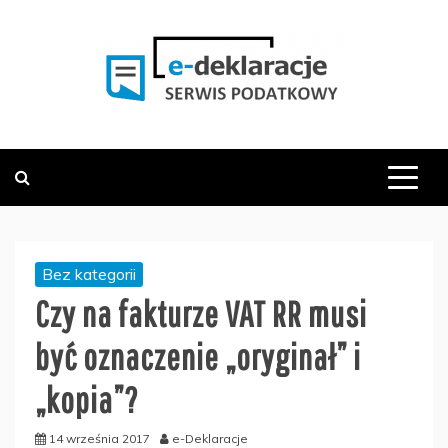
Skip
to
content
PODATKOWY SERWIS INFORMACYJNY
E-DEKLARACJE.PL
Bez kategorii
Czy na fakturze VAT RR musi
być oznaczenie „oryginał” i
„kopia”?
14 września 2017
e-Deklaracje