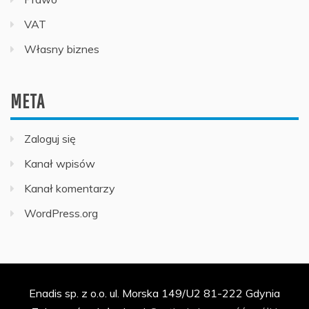
VAT
Własny biznes
META
Zaloguj się
Kanał wpisów
Kanał komentarzy
WordPress.org
Enadis sp. z o.o. ul. Morska 149/U2 81-222 Gdynia