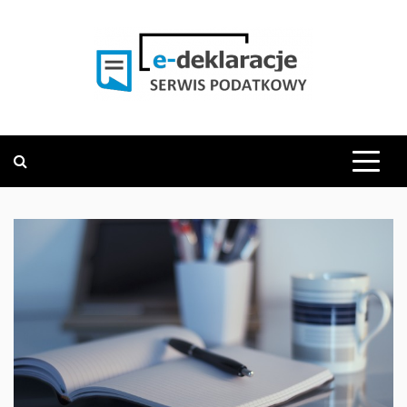
Skip
to
content
PODATKOWY SERWIS INFORMACYJNY
E-DEKLARACJE.PL