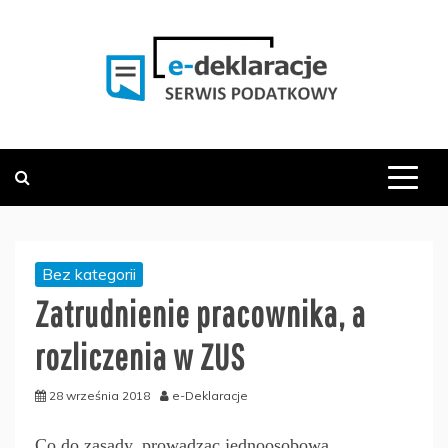
Skip
to
content
PODATKOWY SERWIS INFORMACYJNY
E-DEKLARACJE.PL
Bez kategorii
Zatrudnienie pracownika, a
rozliczenia w ZUS
28 września 2018
e-Deklaracje
Co do zasady, prowadząc jednoosobową