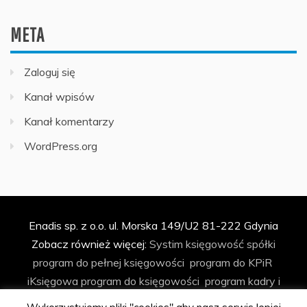
META
Zaloguj się
Kanał wpisów
Kanał komentarzy
WordPress.org
Enadis sp. z o.o. ul. Morska 149/U2 81-222 Gdynia
Zobacz również więcej:
Systim
księgowość spółki
program do pełnej księgowości
program do KPiR
iKsięgowa
program do księgowości
program kadry i
płace
program do faktur
program do ryczałtu