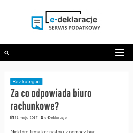
Skip
to
content
PODATKOWY SERWIS INFORMACYJNY
E-DEKLARACJE.PL
Bez kategorii
Za co odpowiada biuro
rachunkowe?
31 maja 2017
e-Deklaracje
Niektóre firmy korzystają z pomocy biur