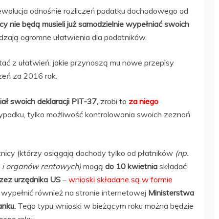
rewolucja odnośnie rozliczeń podatku dochodowego od
cy nie będą musieli już samodzielnie wypełniać swoich
zają ogromne ułatwienia dla podatników.
tać z ułatwień, jakie przynoszą mu nowe przepisy
czeń za 2016 rok.
iał swoich deklaracji PIT-37,
zrobi to
za niego
ypadku, tylko możliwość kontrolowania swoich zeznań
nicy (którzy osiągają dochody tylko od płatników
(np.
) i organów rentowych)
mogą
do 10 kwietnia
składać
zez urzędnika US
–
wnioski składane są w formie
wypełnić również na stronie internetowej
Ministerstwa
anku.
Tego typu wnioski w bieżącym roku można będzie