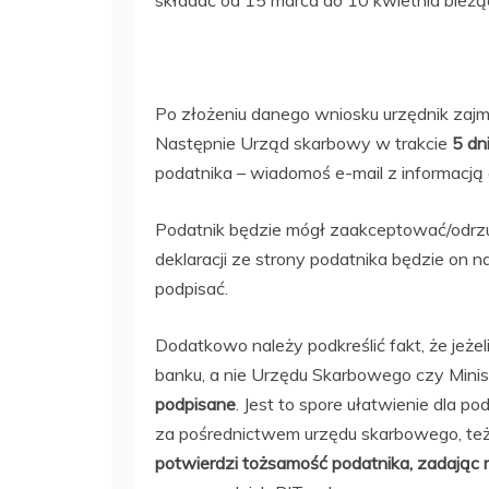
składać od 15 marca do 10 kwietnia bieżą
Po złożeniu danego wniosku urzędnik zajmi
Następnie Urząd skarbowy w trakcie
5 dn
podatnika – wiadomoś e-mail z informacją
Podatnik będzie mógł zaakceptować/odrz
deklaracji ze strony podatnika będzie on 
podpisać.
Dodatkowo należy podkreślić fakt, że jeże
banku, a nie Urzędu Skarbowego czy Mini
podpisane
. Jest to spore ułatwienie dla p
za pośrednictwem urzędu skarbowego, też
potwierdzi tożsamość podatnika, zadając 