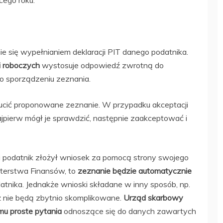
cego roku.
e się wypełnianiem deklaracji PIT danego podatnika.
i roboczych
wystosuje odpowiedź zwrotną do
 o sporządzeniu zeznania.
ucić proponowane zeznanie. W przypadku akceptacji
najpierw mógł je sprawdzić, następnie zaakceptować i
li podatnik złożył wniosek za pomocą strony swojego
sterstwa Finansów, to
zeznanie będzie automatycznie
odatnika. Jednakże wnioski składane w inny sposób, np.
 nie będą zbytnio skomplikowane.
Urząd skarbowy
mu proste pytania
odnoszące się do danych zawartych