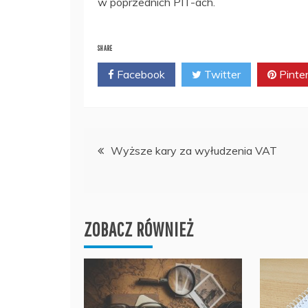
w poprzednich PIT-ach.
SHARE
Facebook
Twitter
Pinte
Nawigacja
Wyższe kary za wyłudzenia VAT
wpisu
ZOBACZ RÓWNIEŻ