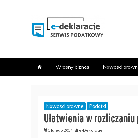
Skip
to
content
PODATKOWY SERWIS INFOR
E-DEKLARACJE.PL
Własny biznes
Nowości prawn
Nowości prawne
Podatki
Ułatwienia w rozliczaniu
1 lutego 2017
e-Deklaracje