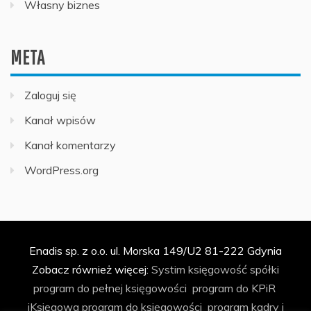
Własny biznes
META
Zaloguj się
Kanał wpisów
Kanał komentarzy
WordPress.org
Enadis sp. z o.o. ul. Morska 149/U2 81-222 Gdynia
Zobacz również więcej:
Systim
księgowość spółki
program do pełnej księgowości
program do KPiR
iKsięgowa
program do księgowości
program kadry i