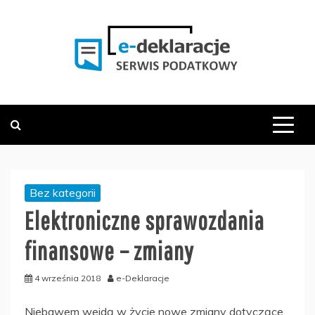
Skip
to
content
PODATKOWY SERWIS INFORMACYJNY
E-DEKLARACJE.PL
Bez kategorii
Elektroniczne sprawozdania
finansowe – zmiany
4 września 2018
e-Deklaracje
Niebawem wejdą w życie nowe zmiany dotyczące