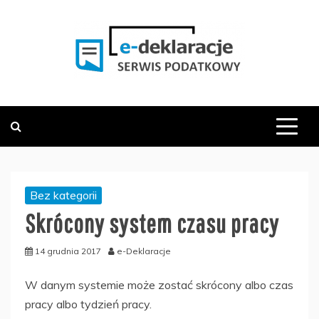
Skip
to
content
PODATKOWY SERWIS INFORMACYJNY
E-DEKLARACJE.PL
Bez kategorii
Skrócony system czasu pracy
14 grudnia 2017
e-Deklaracje
W danym systemie może zostać skrócony albo czas
pracy albo tydzień pracy.