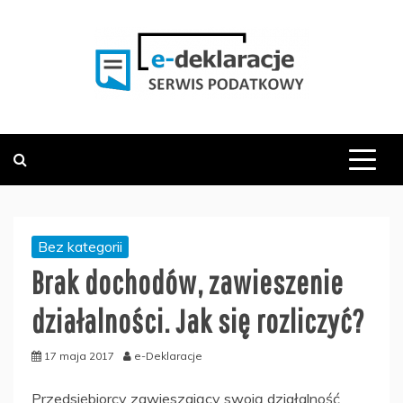
Skip
to
content
PODATKOWY SERWIS INFORMACYJNY
E-DEKLARACJE.PL
Bez kategorii
Brak dochodów, zawieszenie
działalności. Jak się rozliczyć?
17 maja 2017
e-Deklaracje
Przedsiębiorcy zawieszający swoją działalność