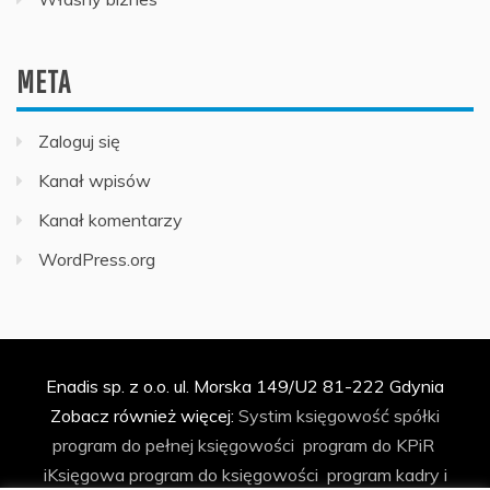
META
Zaloguj się
Kanał wpisów
Kanał komentarzy
WordPress.org
Enadis sp. z o.o. ul. Morska 149/U2 81-222 Gdynia
Zobacz również więcej:
Systim
księgowość spółki
program do pełnej księgowości
program do KPiR
iKsięgowa
program do księgowości
program kadry i