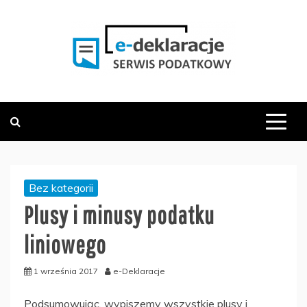
Skip
to
content
PODATKOWY SERWIS INFORMACYJNY
E-DEKLARACJE.PL
Bez kategorii
Plusy i minusy podatku
liniowego
1 września 2017
e-Deklaracje
Podsumowując, wypiszemy wszystkie plusy i