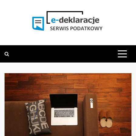
Skip
to
content
PODATKOWY SERWIS INFORMACYJNY
E-DEKLARACJE.PL