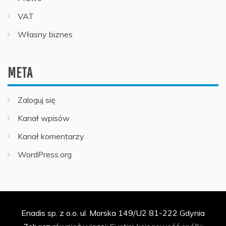
VAT
Własny biznes
META
Zaloguj się
Kanał wpisów
Kanał komentarzy
WordPress.org
Enadis sp. z o.o. ul. Morska 149/U2 81-222 Gdynia