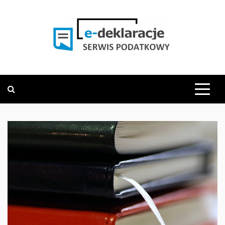
Skip
to
content
PODATKOWY SERWIS INFORMACYJNY
E-DEKLARACJE.PL