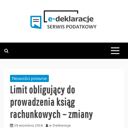
Skip
to
content
PODATKOWY SERWIS INFORMACYJNY
E-DEKLARACJE.PL
Nowości prawne
Limit obligujący do
prowadzenia ksiąg
rachunkowych – zmiany
29 września 2016
e-Deklaracje