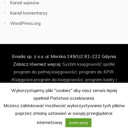
Kanał wpisów
Kanał komentarzy
WordPress.org
Enadis sp. z o.o. ul. Morska 149/U2 81-222 Gdynia
Zobacz również więcej:
Systim
księgowość spółki
program do pełnej księgowości
program do KPiR
iKsięgowa
program do księgowości
program kadry i
płace
program do faktur
program do ryczałtu
Wykorzystujemy pliki "cookies" aby nasz serwis lepiej
księgowość spółki z o.o.
biuro rachunkowe
program do
spełniał Państwa oczekiwania.
biura rachunkowego
automatyzacja księgowości
Możesz zablokować możliwość wykorzystywania tych plików
program Podatkowa Książka Przychodów i Rozchodów
poprzez zmianę ustawień w swojej przeglądarce
program kadrowo-płacowy
internetowej.
zaakceptuj