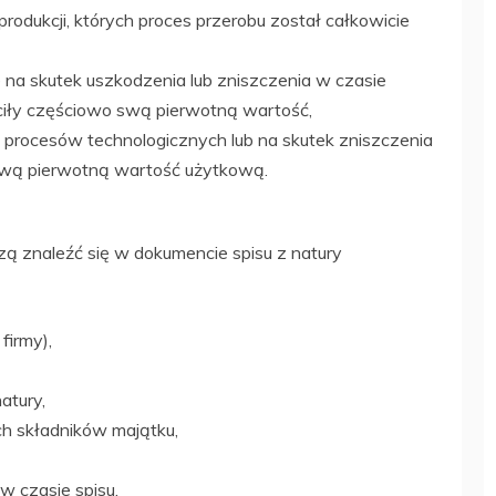
rodukcji, których proces przerobu został całkowicie
e na skutek uszkodzenia lub zniszczenia w czasie
iły częściowo swą pierwotną wartość,
ek procesów technologicznych lub na skutek zniszczenia
 swą pierwotną wartość użytkową.
 znaleźć się w dokumencie spisu z natury
firmy),
atury,
ch składników majątku,
w czasie spisu,