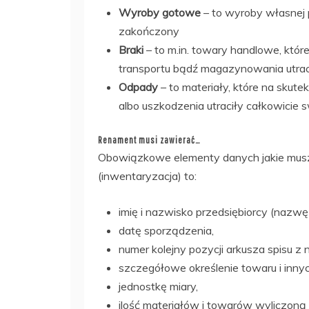
Wyroby gotowe
– to wyroby własnej p
zakończony
Braki
– to m.in. towary handlowe, któr
transportu bądź magazynowania utrac
Odpady
– to materiały, które na skut
albo uszkodzenia utraciły całkowicie
Renament musi zawierać…
Obowiązkowe elementy danych jakie muszą
(inwentaryzacja) to:
imię i nazwisko przedsiębiorcy (nazwę 
datę sporządzenia,
numer kolejny pozycji arkusza spisu z n
szczegółowe określenie towaru i inny
jednostkę miary,
ilość materiałów i towarów wyliczoną 