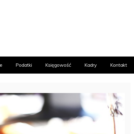
MACYJNY
e
Podatki
Księgowość
Kadry
Kontakt