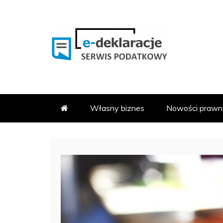
Skip
to
content
PODATKOWY SERWIS INFOR
E-DEKLARACJE.PL
Własny biznes
Nowości prawn