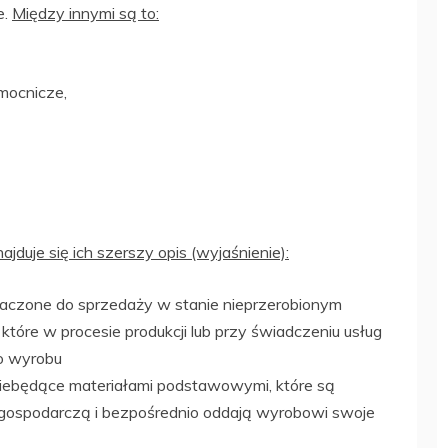
e.
Między innymi są to:
mocnicze,
jduje się ich szerszy opis (wyjaśnienie):
aczone do sprzedaży w stanie nieprzerobionym
 które w procesie produkcji lub przy świadczeniu usług
o wyrobu
niebędące materiałami podstawowymi, które są
gospodarczą i bezpośrednio oddają wyrobowi swoje