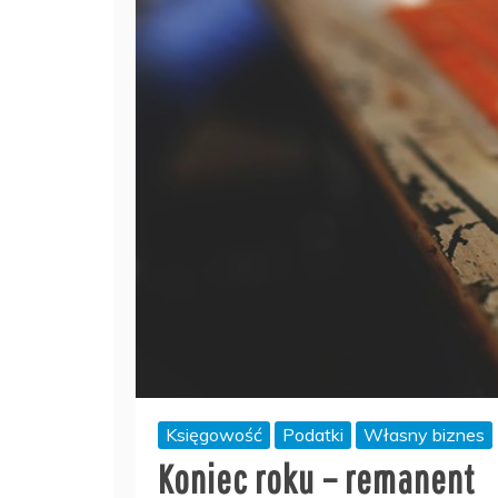
Księgowość
Podatki
Własny biznes
Koniec roku – remanent