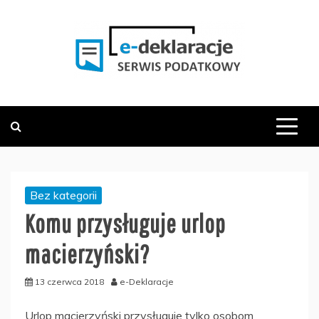
Skip
to
content
PODATKOWY SERWIS INFORMACYJNY
E-DEKLARACJE.PL
Bez kategorii
Komu przysługuje urlop
macierzyński?
13 czerwca 2018
e-Deklaracje
Urlop macierzyński przysługuje tylko osobom