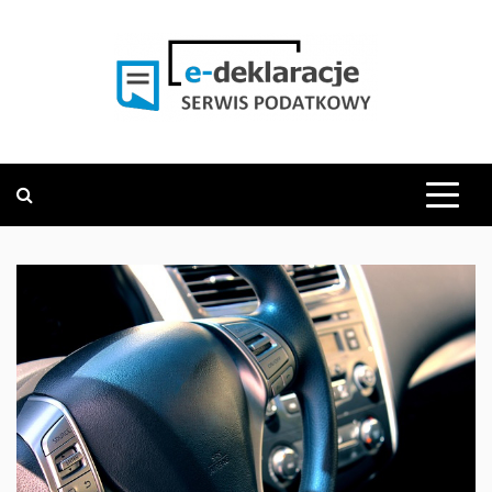
Skip
to
content
PODATKOWY SERWIS INFORMACYJNY
E-DEKLARACJE.PL