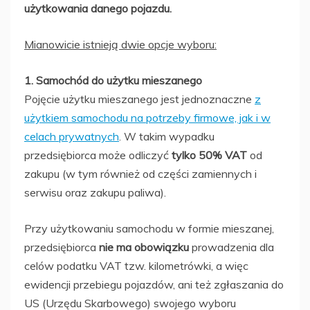
użytkowania danego pojazdu.
Mianowicie istnieją dwie opcje wyboru:
1. Samochód do użytku mieszanego
Pojęcie użytku mieszanego jest jednoznaczne
z
użytkiem samochodu na potrzeby firmowe, jak i w
celach prywatnych
. W takim wypadku
przedsiębiorca może odliczyć
tylko 50% VAT
od
zakupu (w tym również od części zamiennych i
serwisu oraz zakupu paliwa).
Przy użytkowaniu samochodu w formie mieszanej,
przedsiębiorca
nie ma obowiązku
prowadzenia dla
celów podatku VAT tzw. kilometrówki, a więc
ewidencji przebiegu pojazdów, ani też zgłaszania do
US (Urzędu Skarbowego) swojego wyboru