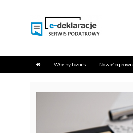
Skip
to
content
PODATKOWY SERWIS INFOR
E-DEKLARACJE.PL
Własny biznes
Nowości prawn