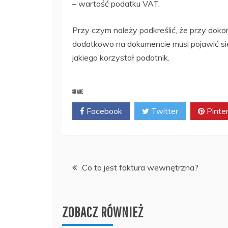
– wartość podatku VAT.
Przy czym należy podkreślić, że przy dok
dodatkowo na dokumencie musi pojawić się
jakiego korzystał podatnik.
SHARE
Facebook
Twitter
Pinte
Nawigacja
Co to jest faktura wewnętrzna?
wpisu
ZOBACZ RÓWNIEŻ