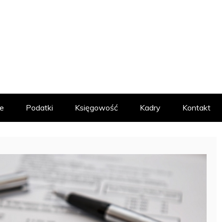
MACYJNY
e
Podatki
Księgowość
Kadry
Kontakt