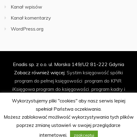
Kanał wpisów
Kanał komentarzy
WordPress.org
Enadis sp. z o.o. ul. Morska 149/U2 81-222 Gdynia
Zobacz również więcej:
Systim
księgowość spółki
program do pełnej księgowości
program do KPiR
iKsięgowa
program do księgowości
program kadry i
płace
program do faktur
program do ryczałtu
Wykorzystujemy pliki "cookies" aby nasz serwis lepiej
księgowość spółki z o.o.
biuro rachunkowe
program do
spełniał Państwa oczekiwania.
biura rachunkowego
automatyzacja księgowości
Możesz zablokować możliwość wykorzystywania tych plików
program Podatkowa Książka Przychodów i Rozchodów
poprzez zmianę ustawień w swojej przeglądarce
program kadrowo-płacowy
internetowej.
zaakceptuj