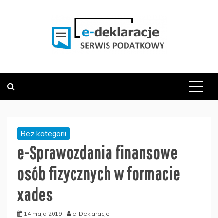
Skip
to
content
PODATKOWY SERWIS INFORMACYJNY
E-DEKLARACJE.PL
Bez kategorii
e-Sprawozdania finansowe
osób fizycznych w formacie
xades
14 maja 2019
e-Deklaracje