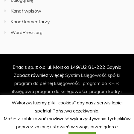
Zaloguj się
Kanał wpisów
Kanał komentarzy
WordPress.org
Enadis sp. z o.o. ul. Morska 149/U2 81-222 Gdynia
Zobacz również więcej:
Systim
księgowość spółki
program do pełnej księgowości
program do KPiR
iKsięgowa
program do księgowości
program kadry i
płace
program do faktur
program do ryczałtu
Wykorzystujemy pliki "cookies" aby nasz serwis lepiej
księgowość spółki z o.o.
biuro rachunkowe
program do
spełniał Państwa oczekiwania.
biura rachunkowego
automatyzacja księgowości
Możesz zablokować możliwość wykorzystywania tych plików
program Podatkowa Książka Przychodów i Rozchodów
poprzez zmianę ustawień w swojej przeglądarce
program kadrowo-płacowy